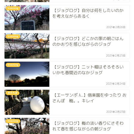
training
【ジョグログ】自分は何をしたいのか
を考えながらあるく
2021年2月26日
training
【ジョグログ】どこかの家の朝ごはん
のかおりを感じながらのジョグ
2021年2月25日
training
【ジョグログ】ニット帽はそろそろい
いかも春間近のなかジョグ
2021年2月24日
おさんぽ
【エーサンポ λ...】偕楽園をゆったり お
さんぽ 梅。。キレイ
2021年2月23日
training
【ジョグログ】梅の淡い香りにさそわ
れて春を感じながらの朝ジョグ