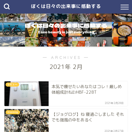
ぼくは日々の出来事に感動する
― ARCHIVES ―
2021年 2月
レビュー
本気で痩せたいあなたはコレ！厳しめ
体組成計ｵﾑﾛﾝHBF-228T
2021年2月28日
training
【ジョグログ】ね 寝過ごしました それ
でも強風の中をあるく
2021年2月27日