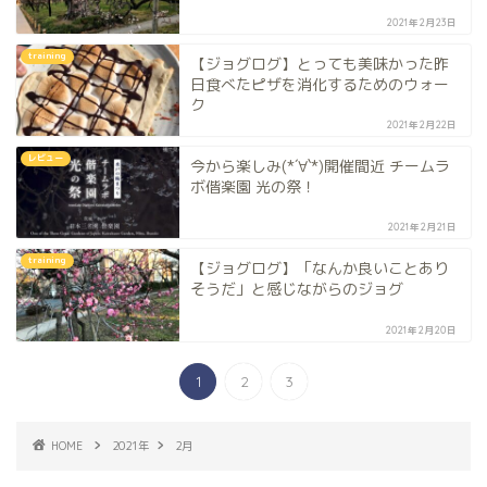
2021年2月23日
training
【ジョグログ】とっても美味かった昨
日食べたピザを消化するためのウォー
ク
2021年2月22日
レビュー
今から楽しみ(*´∀`*)開催間近 チームラ
ボ偕楽園 光の祭！
2021年2月21日
training
【ジョグログ】「なんか良いことあり
そうだ」と感じながらのジョグ
2021年2月20日
1
2
3
HOME
2021年
2月