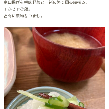
竜田揚げを香味野菜と一緒に箸で掴み頬張る。
すかさずご飯。
合間に漬物をつまむ。