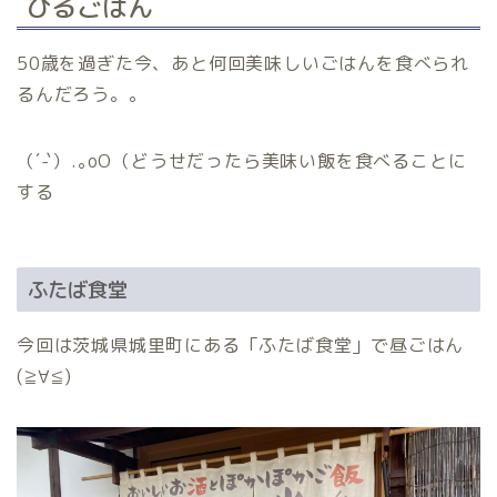
ひるごはん
50歳を過ぎた今、あと何回美味しいごはんを食べられ
るんだろう。。
（´-`）.｡oO（どうせだったら美味い飯を食べることに
する
ふたば食堂
今回は茨城県城里町にある「ふたば食堂」で昼ごはん
(≧∀≦)