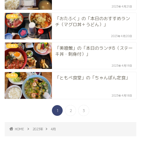
2023年4月21日
ごはん
「おたふく」の「本日のおすすめラン
チ（マグロ丼＋うどん）」
2023年4月20日
ごはん
「美喰館」の「本日のランチB（ステー
キ丼・刺身付）」
2023年4月19日
ごはん
「ともべ食堂」の「ちゃんぽん定食」
2023年4月18日
1
2
3
HOME
2023年
4月