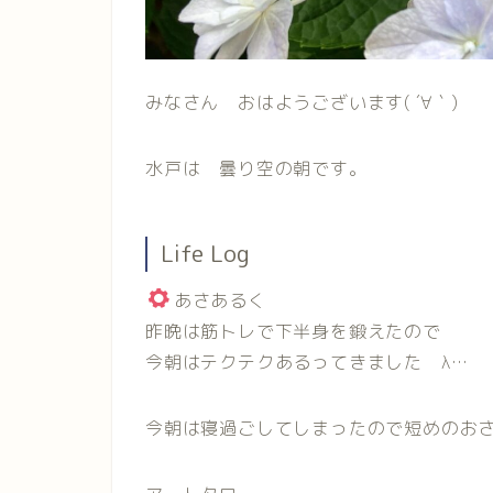
みなさん おはようございます( ´∀｀)
水戸は 曇り空の朝です。
Life Log
あさあるく
昨晩は筋トレで下半身を鍛えたので
今朝はテクテクあるってきました λ…
今朝は寝過ごしてしまったので短めのお