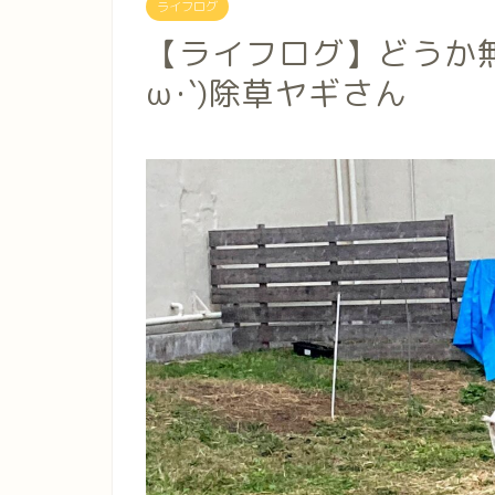
ライフログ
【ライフログ】どうか無
ω･`)除草ヤギさん