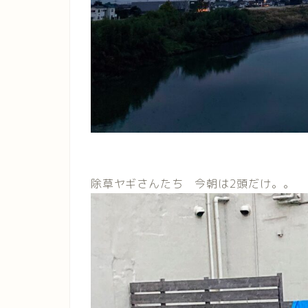
除草ヤギさんたち 今朝は2頭だけ。。