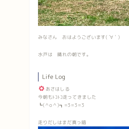
みなさん おはようございます( ´∀｀)
水戸は 晴れの朝です。
Life Log
あさはしる
今朝もﾄｺﾄｺ走ってきました
┗(＾o＾)┓=3=3=3
走りだしはまだ真っ暗