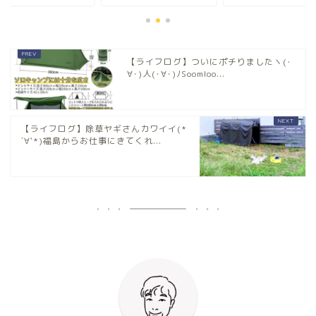
【ライフログ】ついにポチりましたヽ(･
∀･)人(･∀･)ﾉSoomloo...
【ライフログ】除草ヤギさんカワイイ(*
´∀`*)福島からお仕事にきてくれ...