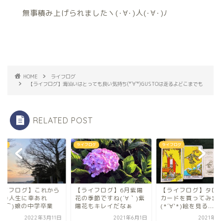
無事積み上げられましたヽ(･∀･)人(･∀･)ﾉ
HOME
ライフログ
【ライフログ】海沿いはとっても良い気持ち(*´∀`*)GUSTOは走るよどこまでも
RELATED POST
フログ
ライフログ
おさんぽ
ライフログ】6月紫陽
【ライフログ】タロット
【ライフログ】これ
の季節ですね(´∀｀)紫
カードを買ってみました
の君の人生に幸あれ
花もキレイだなぁ
(*´∀`*)絵を見る...
(⌒▽⌒)娘の中学卒
2021年6月1日
2021年9月9日
2022年3