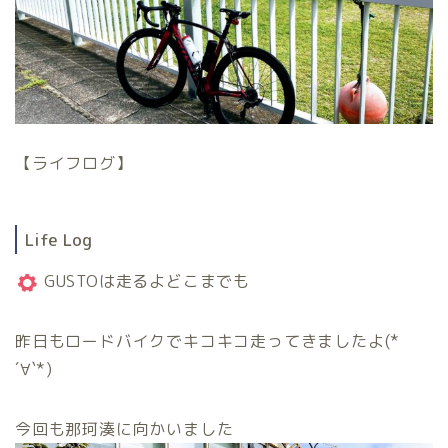
【ライフログ】
Life Log
GUSTOは走るよどこまでも
昨日もロードバイクでキコキコ走ってきましたよ(*
´∀`*)
今回も那珂湊に向かいました