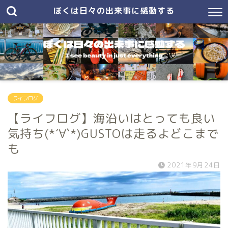
ぼくは日々の出来事に感動する
ライフログ
【ライフログ】海沿いはとっても良い
気持ち(*´∀`*)GUSTOは走るよどこまで
も
2021年9月24日