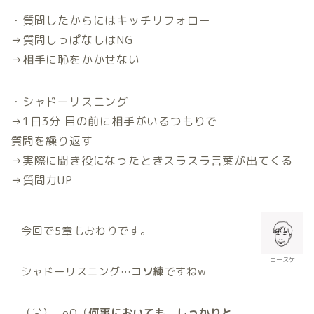
・質問したからにはキッチリフォロー
→質問しっぱなしはNG
→相手に恥をかかせない
・シャドーリスニング
→1日3分 目の前に相手がいるつもりで
質問を繰り返す
→実際に聞き役になったときスラスラ言葉が出てくる
→質問力UP
今回で5章もおわりです。
エースケ
シャドーリスニング…
コソ練
ですねw
（´-`）.｡oO（
何事においても、しっかりと