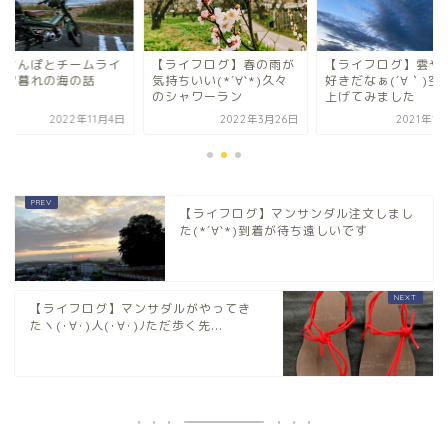
のさんぽとチームライ
【ライフログ】春の雨が
【ライフログ】雲や
と夕暮れの海の話
気持ちいい(*´∀`*)久々
好きだなぁ(´∀｀)空
のシャワーラン
上げてみました
2022年11月4日
2022年3月26日
2021年1
【ライフログ】マンサンダル注文しまし
た(*´∀`*)到着が待ち遠しいです
【ライフログ】マンサダルがやってき
たヽ(･∀･)人(･∀･)ﾉただ歩く先...