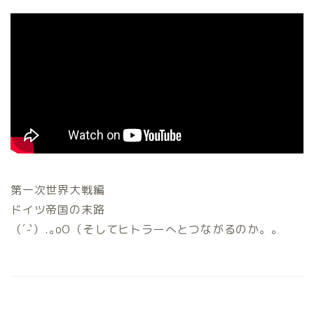
第一次世界大戦編
ドイツ帝国の末路
（´-`）.｡oO（そしてヒトラーへとつながるのか。。