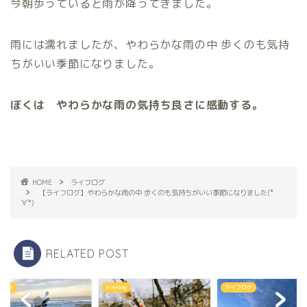
今朝歩っていると雨が降ってきました。
雨には濡れましたが、やわらかな雨の中 歩くのも気持
ちがいい季節になりました。
ぼくは やわらかな雨の気持ち良さに
感動する。
HOME
ライフログ
【ライフログ】やわらかな雨の中 歩くのも気持ちがいい季節になりました(*
´∀`*)
RELATED POST
 Bike
training
ライフログ