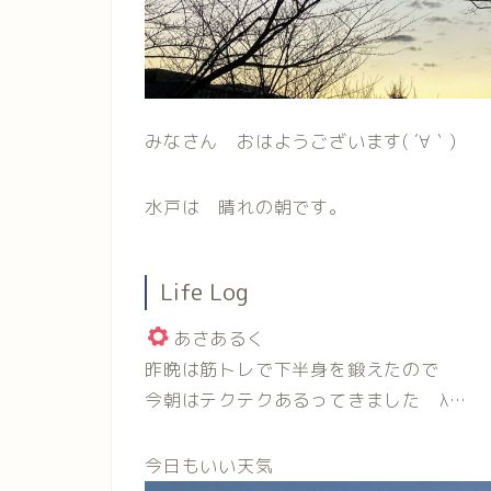
みなさん おはようございます( ´∀｀)
水戸は 晴れの朝です。
Life Log
あさあるく
昨晩は筋トレで下半身を鍛えたので
今朝はテクテクあるってきました λ…
今日もいい天気