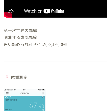
第一次世界大戦編
膠着する東部戦線
追い詰められるドイツ( ✧Д✧) ｶｯ!!
体重測定