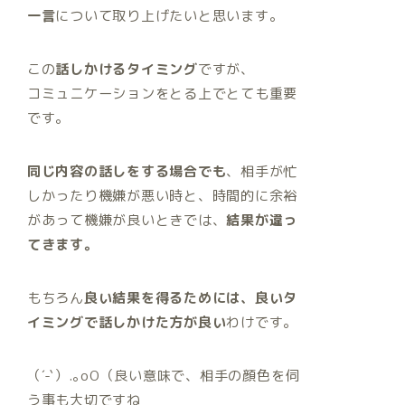
一言
について取り上げたいと思います。
この
話しかけるタイミング
ですが、
コミュニケーションをとる上でとても重要
です。
同じ内容の話しをする場合でも
、相手が忙
しかったり機嫌が悪い時と、時間的に余裕
があって機嫌が良いときでは、
結果が違っ
てきます。
もちろん
良い結果を得るためには、良いタ
イミングで話しかけた方が良い
わけです。
（´-`）.｡oO（良い意味で、相手の顔色を伺
う事も大切ですね