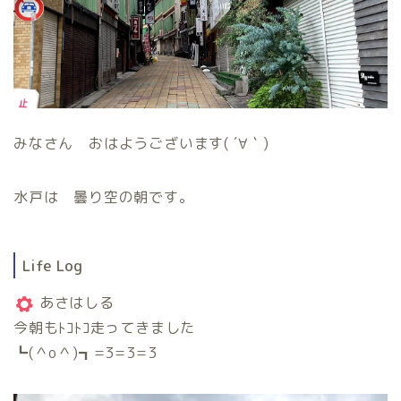
みなさん おはようございます( ´∀｀)
水戸は 曇り空の朝です。
Life Log
あさはしる
今朝もﾄｺﾄｺ走ってきました
┗(＾o＾)┓=3=3=3