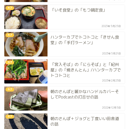
カブ
「いそ食堂」の「もつ鍋定食」
2023年5月25日
カブ
ハンターカブでトコトコと「きせん食
堂」の「手打ラーメン」
2023年5月21日
カブ
「宮入そば」の「にらそば」と「紀州
屋」の「焼きんとん」/ハンターカブで
トコトコと
2023年2月23日
カブ
朝のさんぽと暖かなハンドルカバーそ
してPodcastの打合せの話
2022年12月5日
カブ
朝のさんぽ＋ジョグと丁度いい田舎道
の話