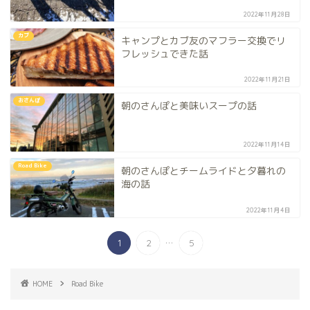
2022年11月28日
カブ
キャンプとカブ友のマフラー交換でリ
フレッシュできた話
2022年11月21日
おさんぽ
朝のさんぽと美味いスープの話
2022年11月14日
Road Bike
朝のさんぽとチームライドと夕暮れの
海の話
2022年11月4日
...
1
2
5
HOME
Road Bike