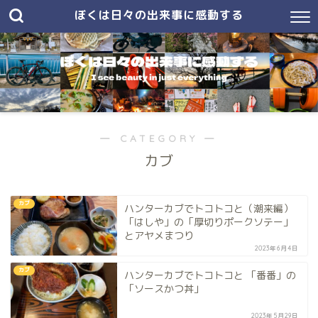
ぼくは日々の出来事に感動する
― CATEGORY ―
カブ
カブ
ハンターカブでトコトコと（潮来編）
「はしや」の「厚切りポークソテー」
とアヤメまつり
2023年6月4日
カブ
ハンターカブでトコトコと 「番番」の
「ソースかつ丼」
2023年5月29日