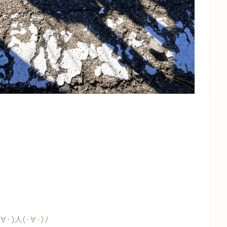
人(･∀･)ﾉ