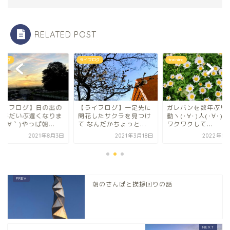
RELATED POST
フログ
ライフログ
training
ライフログ】日の出の
【ライフログ】一足先に
ガレバンを数年ぶり
間がだいぶ遅くなりま
開花したサクラを見つけ
動ヽ(･∀･)人(･∀･)
(´∀｀)やっぱ朝...
て なんだかちょっと...
ワクワクして...
2021年8月3日
2021年3月18日
2022年5月
朝のさんぽと挨拶回りの話