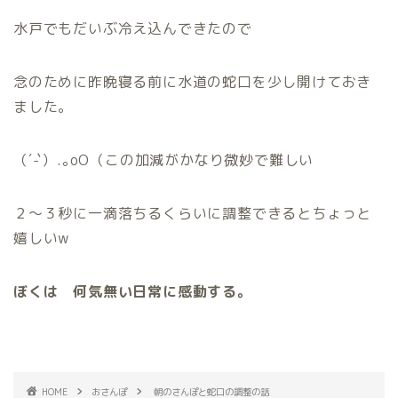
水戸でもだいぶ冷え込んできたので
念のために昨晩寝る前に水道の蛇口を少し開けておき
ました。
（´-`）.｡oO（この加減がかなり微妙で難しい
２〜３秒に一滴落ちるくらいに調整できるとちょっと
嬉しいw
ぼくは 何気無い日常に感動する。
HOME
おさんぽ
朝のさんぽと蛇口の調整の話