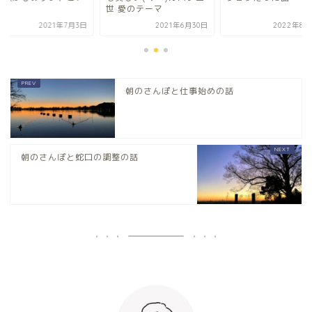
∀｀)
世 愛のテーマ
2021年7月3日
2021年6月30日
2022年8月
朝のさんぽと仕事始めの話
朝のさんぽと蛇口の調整の話