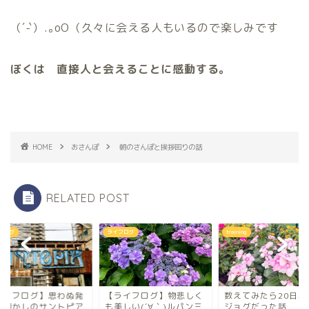
（´-`）.｡oO（久々に会える人もいるので楽しみです
ぼくは 直接人と会えることに感動する。
HOME
おさんぽ
朝のさんぽと挨拶回りの話
RELATED POST
フログ
ライフログ
training
ライフログ】思わぬ発
【ライフログ】物悲しく
数えてみたら20日ぶ
！懐かしのサントピア
も美しい(´∀｀)ルパン三
ジョグだった話