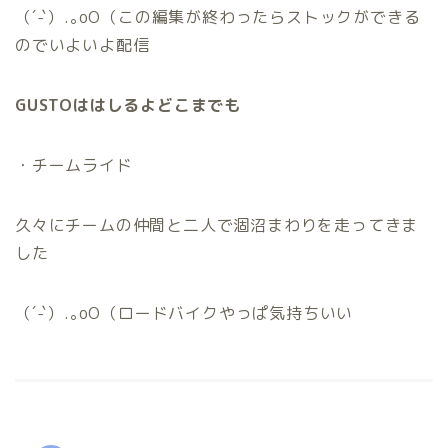
（´-`）.｡oO（この編集が終わったらストックができる
のでいよいよ配信
GUSTOははしるよどこまでも
・チームライド
久々にチームの仲間と二人で涸沼まわりを走ってきま
した
（´-`）.｡oO（ロードバイクやっぱ気持ちいい