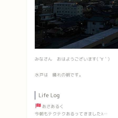
みなさん おはようございます( ´∀｀)
水戸は 晴れの朝です。
Life Log
あさあるく
今朝もテクテクあるってきましたλ…