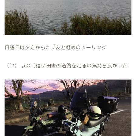
日曜日は夕方からカブ友と軽めのツーリング
（´-`）.｡oO（暗い田舎の道路を走るの気持ち良かった