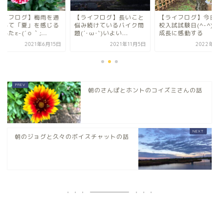
ライフログ】梅雨を通
【ライフログ】長いこと
【ライフログ】今日
越して「夏」を感じる
悩み続けているバイク問
校入試試験日(^-^)v
したε-(´ｏ｀;...
題(´･ω･`)いよい...
成長に感動する
2021年6月15日
2021年11月5日
2022年3
朝のさんぽとホントのコイズミさんの話
朝のジョグと久々のボイスチャットの話