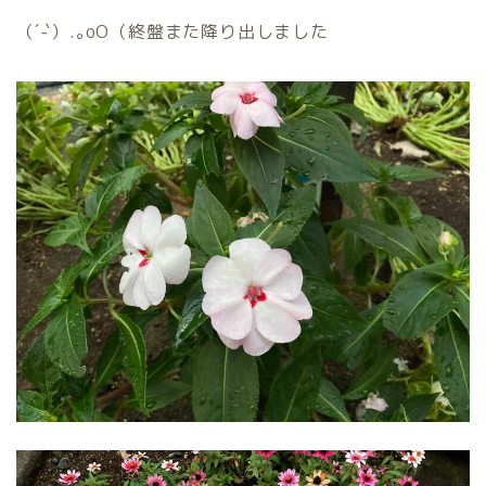
（´-`）.｡oO（終盤また降り出しました