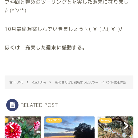
ブ仲間と軽めのツーリングと充実した週末になりまし
た(*´∀`*)
10月最終週楽しんでいきましょうヽ(･∀･)人(･∀･)ﾉ
ぼくは 充実した週末に感動する。
HOME
Road Bike
朝のさんぽと鍋焼きうどんツー・イベント試走の話
RELATED POST
フログ
ライフログ
training