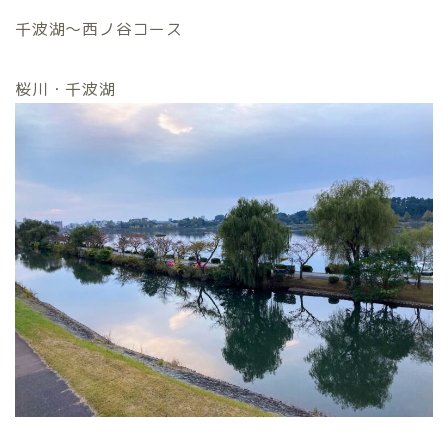
千波湖〜西ノ谷コース
桜川・千波湖