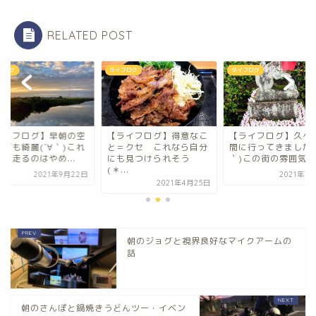
RELATED POST
フログ
ライフログ
ライフログ
ライフログ】早朝の空
【ライフログ】得意なこ
【ライフログ】久々
とても綺麗(´∀｀)これ
と＝クセ これなら自分
間に行ってきました(
ら走るのはやめ...
にも見つけられそう
｀)この街の雰囲気が.
(＊...
2021年9月22日
2021年7
2021年4月25日
朝のジョグと視界良好なマイクアームの
話
朝のさんぽと鍋焼きうどんツー・イベン