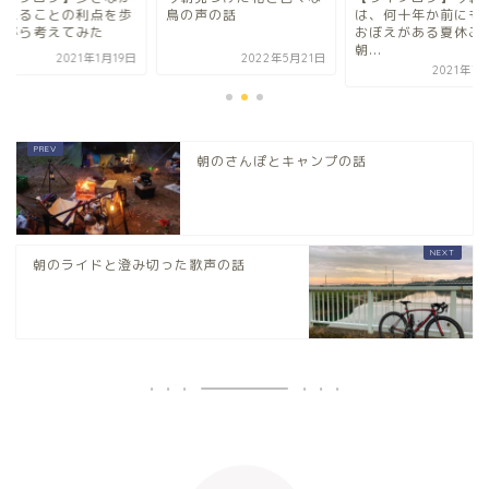
考えることの利点を歩
鳥の声の話
は、何十年か前にも
ながら考えてみた
おぼえがある夏休み
朝...
2021年1月19日
2022年5月21日
2021年7
朝のさんぽとキャンプの話
朝のライドと澄み切った歌声の話