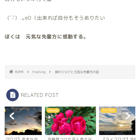
（´-`）.｡oO（出来れば自分もそうありたい
ぼくは 元気な先輩方に感動する。
HOME
training
朝のジョグと元気な先輩方の話
RELATED POST
ning
training
ライフログ
ジョグログ】歩きなが
今朝見つけた花と色々な
【ライフログ】今朝