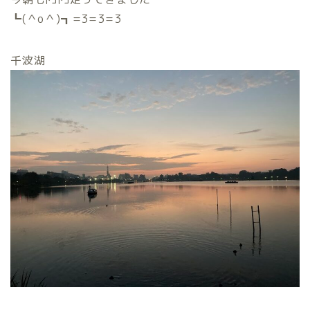
┗(＾o＾)┓=3=3=3
千波湖