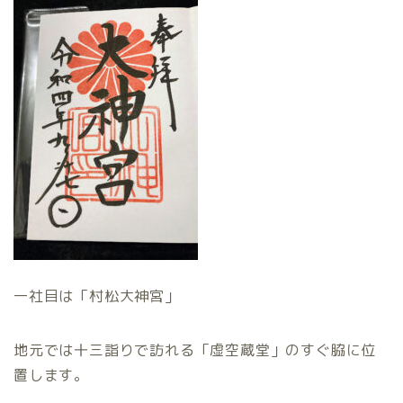
一社目は「村松大神宮」
地元では十三詣りで訪れる「虚空蔵堂」のすぐ脇に位
置します。