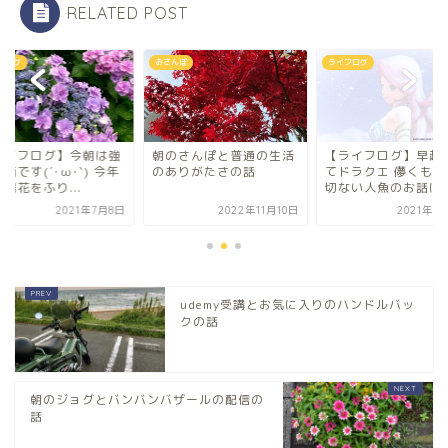
RELATED POST
フログ
おさんぽ
ライフログ
ライフログ】今朝は強
朝のさんぽと普通の生活
【ライフログ】早起
雨です(´･ω･`) 今年
のありがたさの話
てドラクエ 儚くも切
陽花をふり...
切ない人魚のお話に..
2021年7月8日
2022年11月10日
2021年6
udemy受講とお気に入りのハンドルバッ
クの話
朝のジョグとバンバンバザールの配信の
話