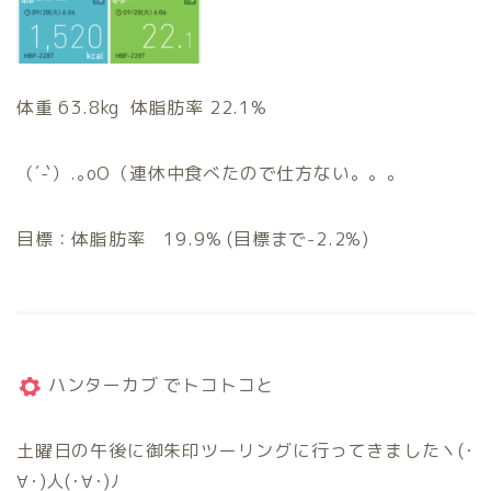
体重 63.8kg 体脂肪率 22.1%
（´-`）.｡oO（連休中食べたので仕方ない。。。
目標：体脂肪率 19.9% (目標まで-2.2%)
ハンターカブ でトコトコと
土曜日の午後に御朱印ツーリングに行ってきましたヽ(･
∀･)人(･∀･)ﾉ