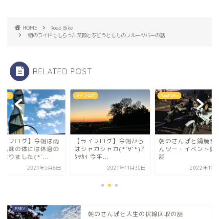
HOME
Road Bike
朝のライドでもらった笑顔とぶどうともものフルーツバーの話
RELATED POST
フログ
ライフログ
Road Bike
ライフログ】今朝は雨
【ライフログ】今朝から
朝のさんぽと鍋焼き
れ気味の体には休息の
はシャカシャカ(*´∀`*)ｱ
んツー・イベント試
なりました(*´...
ﾀﾀｶｲ 今年...
話
2021年5月6日
2021年11月30日
2022年10
朝のさんぽと人生の伏線回収の話