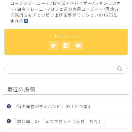
コーチング・コーチ/食生活アドバイザー/ファンランナ
ー/自宅トレーニー/カフェ巡り専用ローディー/団塊Jr.
の気持ちをチョッピリ上げる事がミッションの1972生
まれの
＼ Follow me ／
最近の投稿
「街の洋食やさんバンビ」の「かつ重」
「悠久庵」の 「ミニ丼セット（天丼・もり）」