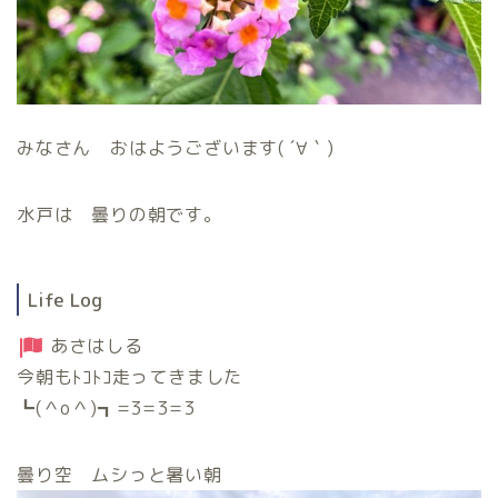
みなさん おはようございます( ´∀｀)
水戸は 曇りの朝です。
Life Log
あさはしる
今朝もﾄｺﾄｺ走ってきました
┗(＾o＾)┓=3=3=3
曇り空 ムシっと暑い朝