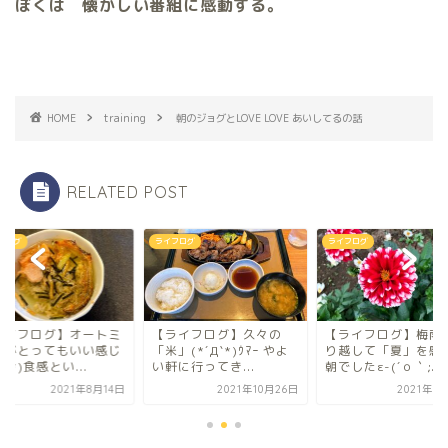
ぼくは 懐かしい番組に感動する。
HOME
training
朝のジョグとLOVE LOVE あいしてるの話
RELATED POST
フログ
ライフログ
ライフログ
ライフログ】オートミ
【ライフログ】久々の
【ライフログ】梅雨
ルがとってもいい感じ
「米」(*´Д`*)ｳﾏｰ やよ
り越して「夏」を感
´∀`*)食感とい...
い軒に行ってき...
朝でしたε-(´ｏ｀;...
2021年8月14日
2021年10月26日
2021年6