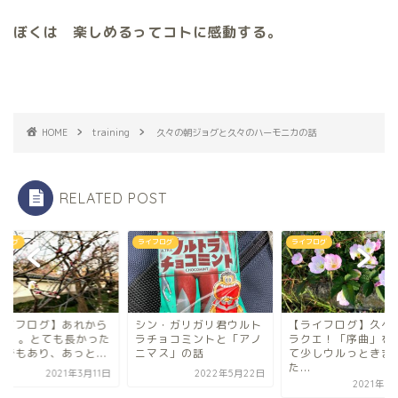
ぼくは 楽しめるってコトに感動する。
HOME
training
久々の朝ジョグと久々のハーモニカの話
RELATED POST
フログ
ライフログ
ライフログ
ライフログ】あれから
シン・ガリガリ君ウルト
【ライフログ】久々
0年。。とても長かった
ラチョコミントと「アノ
ラクエ！「序曲」を
うでもあり、あっと...
ニマス」の話
て少しウルっときま
た...
2021年3月11日
2022年5月22日
2021年6