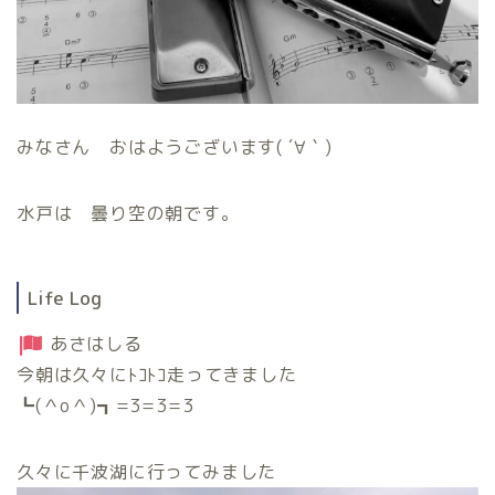
みなさん おはようございます( ´∀｀)
水戸は 曇り空の朝です。
Life Log
あさはしる
今朝は久々にﾄｺﾄｺ走ってきました
┗(＾o＾)┓=3=3=3
久々に千波湖に行ってみました