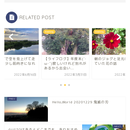
RELATED POST
ning
training
training
ョグで空を見上げて走
【ライフログ】年度末(´･
朝のジョグと足元に
たら少し前向きになれ
ω･`)寂しいけれど別れが
ていた花の話
話
あるから出会い...
2022年6月16日
2022年3月31日
2022年1
Hello,World 20201229 鬼滅の刃
GUSTOは走るよどこまでも 走りおさめ