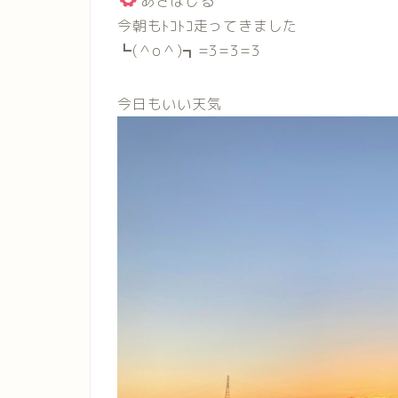
あさはしる
今朝もﾄｺﾄｺ走ってきました
┗(＾o＾)┓=3=3=3
今日もいい天気