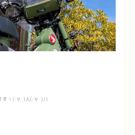
(･∀･)人(･∀･)ﾉ）