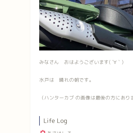
みなさん おはようございます( ´∀｀)
水戸は 晴れの朝です。
（ハンターカブ の画像は最後の方にありますヽ
Life Log