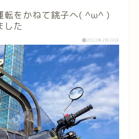
をかねて銚子へ( ^ω^ )
ました
2022年2月24日