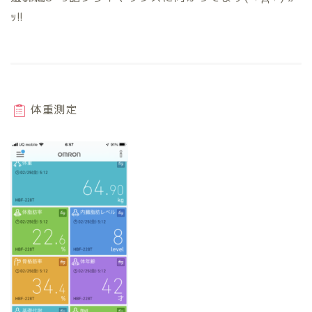
ｯ!!
体重測定