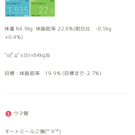
体重 64.9kg 体脂肪率 22.6%(前日比 -0.5kg
+0.4%)
”o(ﾟдﾟo)ﾖｼｯ64kg台
目標：体脂肪率 19.9% (目標まで-2.7%)
ウマ飯
オートミールご飯(*´∀`*)