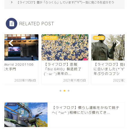
【ライフログ】蕾が「ふっくら」しています(*´∀`*)一気に見ごろを迎えそう
RELATED POST
ning
ライフログ
training
lo,World 20201106
【ライフログ】悲報
【ライフログ】見頃
戸城大手門
「Biz GRID」製造終了
に合いました(*´∀`*
(´･ω･`)来年の...
年ぶりのコブシ
2020年11月6日
2021年11月15日
2022年3月
【ライフログ】慣らし運転をかねて銚子
へ( ^ω^ )相棒にだいぶ慣れてき...