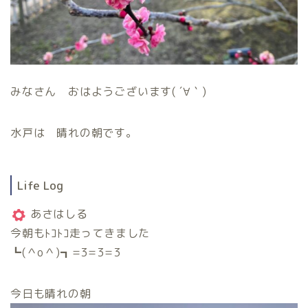
みなさん おはようございます( ´∀｀)
水戸は 晴れの朝です。
Life Log
あさはしる
今朝もﾄｺﾄｺ走ってきました
┗(＾o＾)┓=3=3=3
今日も晴れの朝