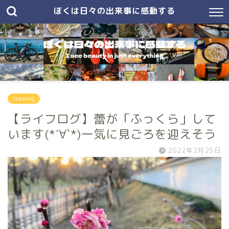
ぼくは日々の出来事に感動する
training
【ライフログ】蕾が「ふっくら」して
います(*´∀`*)一気に見ごろを迎えそう
2022年2月25日