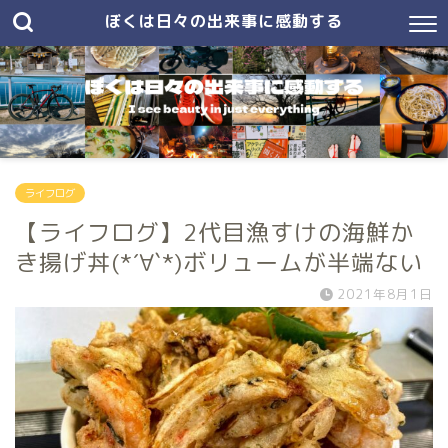
ぼくは日々の出来事に感動する
ライフログ
【ライフログ】2代目漁すけの海鮮か
き揚げ丼(*´∀`*)ボリュームが半端ない
2021年8月1日