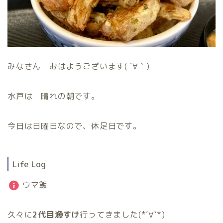
みなさん おはようございます( ´∀｀)
水戸は 晴れの朝です。
今日は日曜日なので、休足日です。
Life Log
ウマ飯
久々に
2代目漁すけ
行ってきました(*´∀`*)