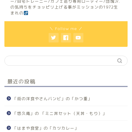
ー/自宅トレーニー/カフェ巡り専用ローディー/団塊Jr.
の気持ちをチョッピリ上げる事がミッションの1972生
まれの
＼ Follow me ／
最近の投稿
「街の洋食やさんバンビ」の「かつ重」
「悠久庵」の 「ミニ丼セット（天丼・もり）」
「はまや食堂」の「カツカレー」