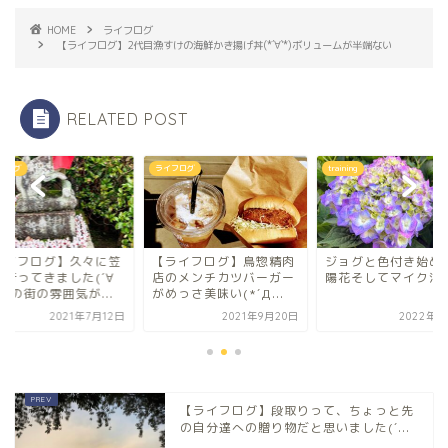
HOME
ライフログ
【ライフログ】2代目漁すけの海鮮かき揚げ丼(*´∀`*)ボリュームが半端ない
RELATED POST
フログ
ライフログ
training
ライフログ】久々に笠
【ライフログ】鳥惣精肉
ジョグと色付き始め
に行ってきました(´∀
店のメンチカツバーガー
陽花そしてマイク沼
この街の雰囲気が...
がめっさ美味い(*´Д...
2021年7月12日
2021年9月20日
2022年6
【ライフログ】段取りって、ちょっと先
の自分達への贈り物だと思いました(´...