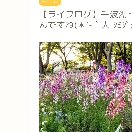
ライフログ
【ライフログ】千波湖
んですね(＊´-｀人 ｼﾐｼﾞ