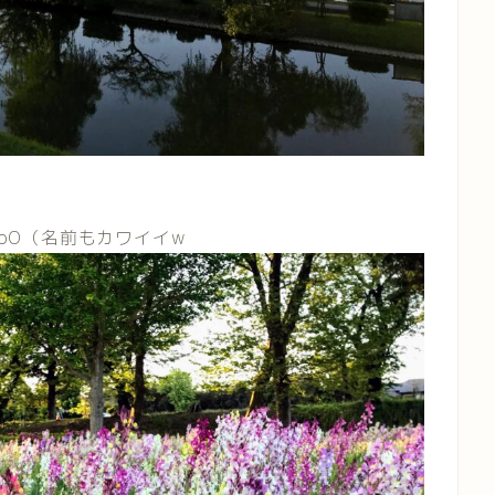
｡oO（名前もカワイイw