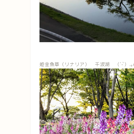
姫金魚草（リナリア） 千波湖 （´-`）.