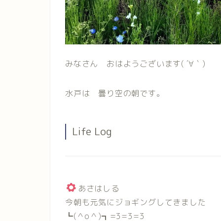
みなさん おはようございます( ´∀｀)
水戸は 曇り空の朝です。
Life Log
あさはしる
今朝も元気にジョギングしてきました
┗(＾o＾)┓=3=3=3