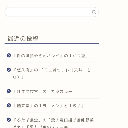
最近の投稿
「街の洋食やさんバンビ」の「かつ重」
「悠久庵」の 「ミニ丼セット（天丼・も
り）」
「はまや食堂」の「カツカレー」
「麺来亭」の「ラーメン」と「餃子」
「ふたば食堂」の「鶏の竜田揚げ香味野菜
添え」「黒カジキのステーキ」