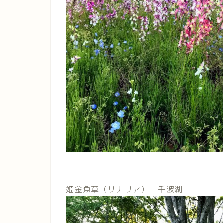
姫金魚草（リナリア） 千波湖