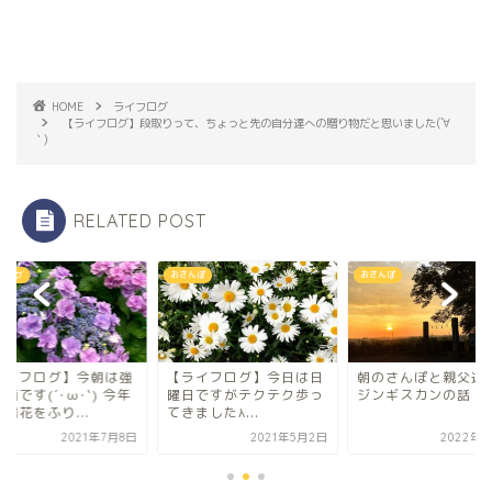
HOME
ライフログ
【ライフログ】段取りって、ちょっと先の自分達への贈り物だと思いました(´∀
｀)
RELATED POST
フログ
おさんぽ
おさんぽ
ライフログ】今朝は強
【ライフログ】今日は日
朝のさんぽと親父達
雨です(´･ω･`) 今年
曜日ですがテクテク歩っ
ジンギスカンの話
陽花をふり...
てきましたλ...
2021年7月8日
2021年5月2日
2022年8