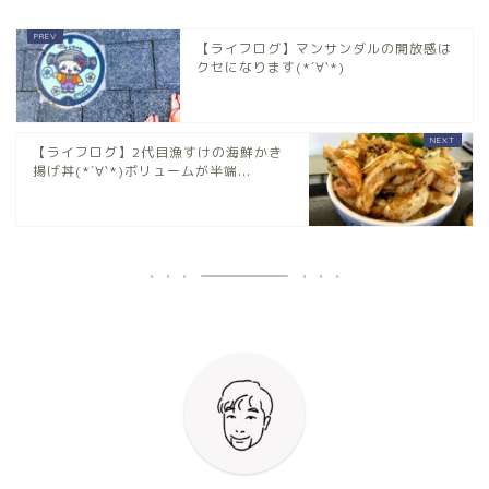
【ライフログ】マンサンダルの開放感は
クセになります(*´∀`*)
【ライフログ】2代目漁すけの海鮮かき
揚げ丼(*´∀`*)ボリュームが半端...