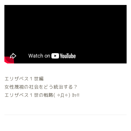
エリザベス１世編
女性蔑視の社会をどう統治する？
エリザベス１世の戦略( ✧Д✧) ｶｯ!!