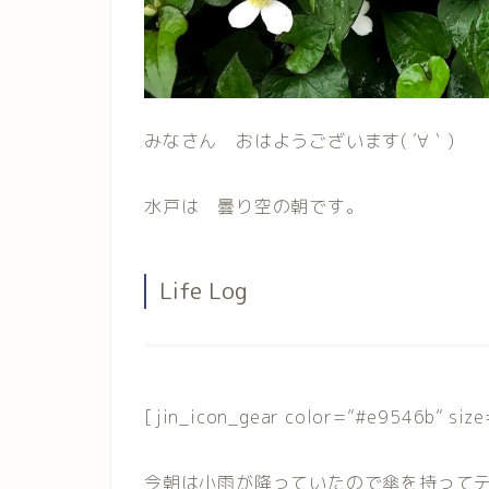
みなさん おはようございます( ´∀｀)
水戸は 曇り空の朝です。
Life Log
[
jin_icon_gear color=”#e9546b” size
今朝は小雨が降っていたので傘を持って