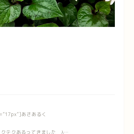
=”17px”
]あさあるく
テクテクあるってきました
λ…