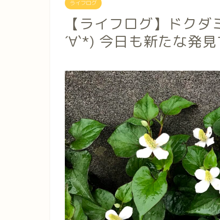
ライフログ
【ライフログ】ドクダミ
´∀`*) 今日も新たな発