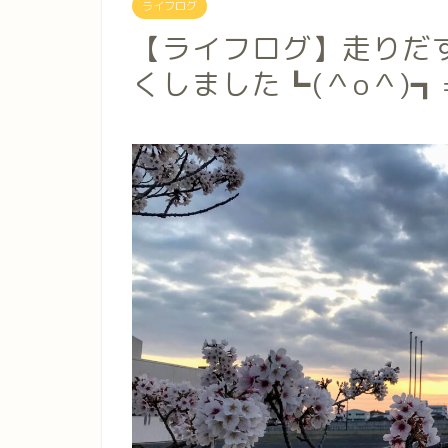
ライフログ
【ライフログ】走りだ
くしました┗(＾o＾)┓