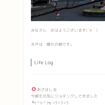
みなさん おはようございます( ´∀｀)
水戸は 晴れの朝です。
Life Log
あさはしる
今朝も元気にジョギングしてきました
┗(＾o＾)┓=3=3=3