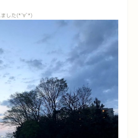
た(*´∀`*)