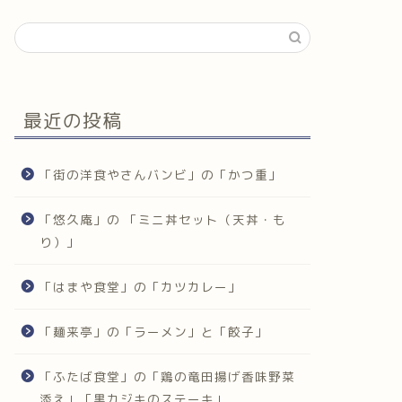
最近の投稿
「街の洋食やさんバンビ」の「かつ重」
「悠久庵」の 「ミニ丼セット（天丼・も
り）」
「はまや食堂」の「カツカレー」
「麺来亭」の「ラーメン」と「餃子」
「ふたば食堂」の「鶏の竜田揚げ香味野菜
添え」「黒カジキのステーキ」