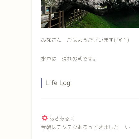
みなさん おはようございます( ´∀｀)
水戸は 晴れの朝です。
Life Log
あさあるく
今朝はテクテクあるってきました λ…