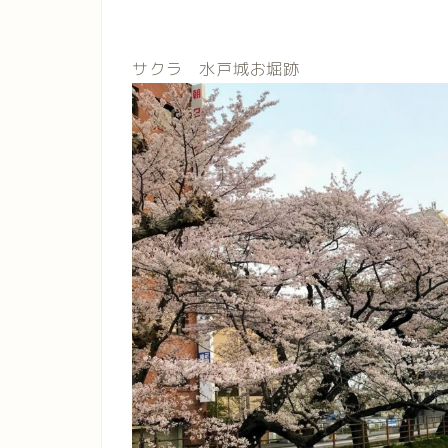
サクラ 水戸城お堀跡