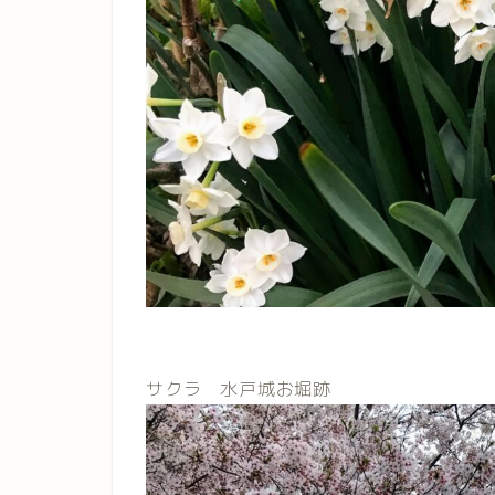
サクラ 水戸城お堀跡