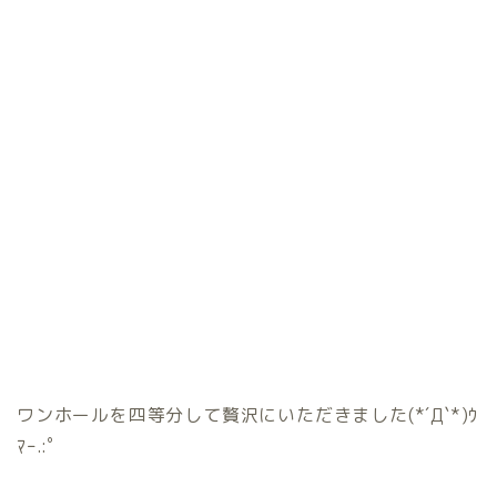
ワンホールを四等分して贅沢にいただきました(*´Д`*)ｳ
ﾏｰ.:ﾟ