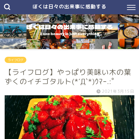
ぼくは日々の出来事に感動する
ライフログ
【ライフログ】やっぱり美味い木の葉
ずくのイチゴタルト(*´Д`*)ｳﾏｰ.:ﾟ
2021年3月15日