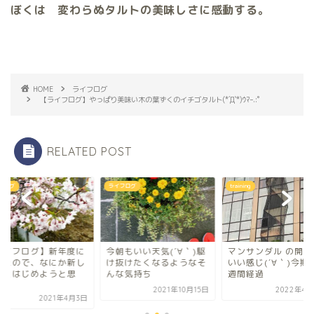
ぼくは 変わらぬタルトの美味しさに感動する。
HOME
ライフログ
【ライフログ】やっぱり美味い木の葉ずくのイチゴタルト(*´Д`*)ｳﾏｰ.:ﾟ
RELATED POST
フログ
ライフログ
training
ライフログ】新年度に
今朝もいい天気(´∀｀)駆
マンサンダル の開放
ったので、なにか新し
け抜けたくなるようなそ
いい感じ(´∀｀)今期
ことはじめようと思
んな気持ち
週間経過
.
2021年10月15日
2022年4月
2021年4月3日