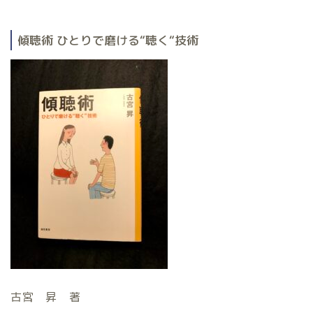
傾聴術 ひとりで磨ける
“
聴く
“
技術
古宮 昇 著