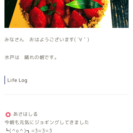
みなさん おはようございます( ´∀｀)
水戸は 晴れの朝です。
Life Log
あさはしる
今朝も元気にジョギングしてきました
┗(＾o＾)┓=3=3=3