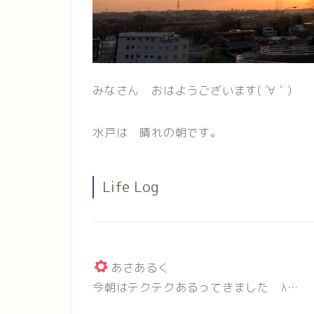
みなさん おはようございます( ´∀｀)
水戸は 晴れの朝です。
Life Log
あさあるく
今朝はテクテクあるってきました λ…