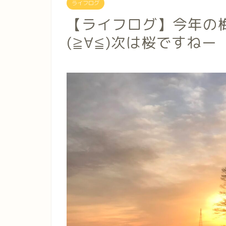
ライフログ
【ライフログ】今年の
(≧∀≦)次は桜ですねー