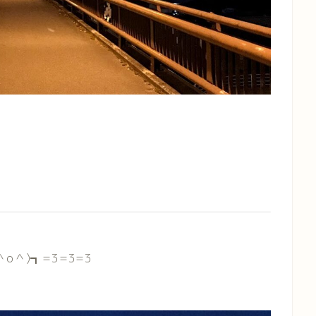
＾)┓=3=3=3