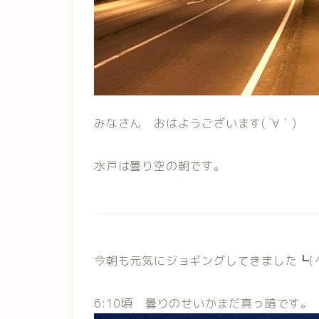
みなさん おはようございます( ´∀｀)
水戸は曇り空の朝です。
今朝も元気にジョギングしてきました┗(＾o
6:10頃 曇りのせいかまだ真っ暗です。