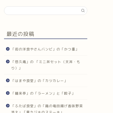
最近の投稿
「街の洋食やさんバンビ」の「かつ重」
「悠久庵」の 「ミニ丼セット（天丼・も
り）」
「はまや食堂」の「カツカレー」
「麺来亭」の「ラーメン」と「餃子」
「ふたば食堂」の「鶏の竜田揚げ香味野菜
添え」「黒カジキのステーキ」