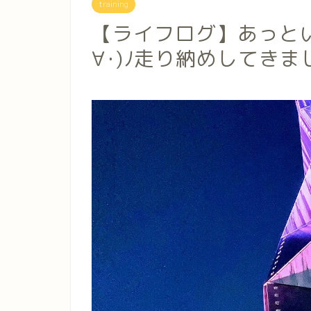
training
【ライフログ】あっという
∀･)ﾉ走り納めしてきま