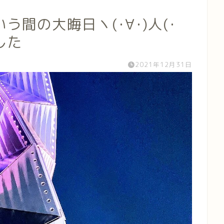
間の大晦日ヽ(･∀･)人(･
した
2021年12月31日