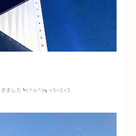
ました┗(＾o＾)┓=3=3=3