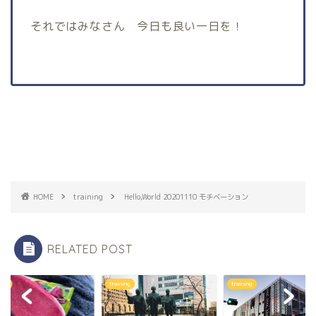
それではみなさん 今日も良い一日を！
HOME
training
Hello,World 20201110 モチベーション
RELATED POST
ning
training
training