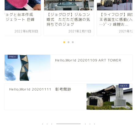
のジョグと台本作成
【ジョグログ】ジルコン
【ライフログ】同世
RM ジェラート 巨峰
婚式 ただただ感謝の気
王者誕生に感動(ﾉω≦
話
持ちでのジョグ
…ｼﾞｰﾝ 錦鯉お...
2022年6月30日
2021年2月11日
2021年12
Hello,World 20201109 ART TOWER
Hello,World 20201111 彰考館跡