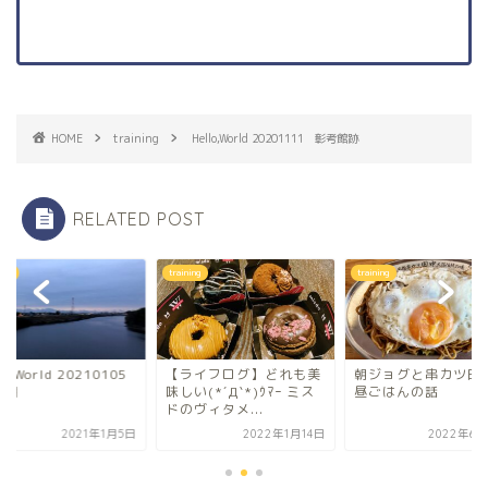
HOME
training
Hello,World 20201111 彰考館跡
RELATED POST
ning
training
training
lo,World 20210105
【ライフログ】どれも美
朝ジョグと串カツ田
用
味しい(*´Д`*)ｳﾏｰ ミス
昼ごはんの話
ドのヴィタメ...
2021年1月5日
2022年1月14日
2022年6月