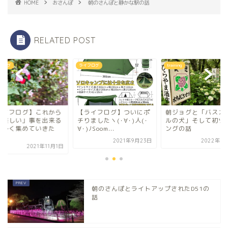
HOME
おさんぽ
朝のさんぽと静かな駅の話
RELATED POST
フログ
ライフログ
training
ライフログ】これから
【ライフログ】ついにポ
朝ジョグと「バスカ
「楽しい」事を出来る
チりましたヽ(･∀･)人(･
ルの犬」そして初ツ
け多く集めていきた
∀･)ﾉSoom...
ングの話
.
2021年9月23日
2022年6
2021年11月1日
朝のさんぽとライトアップされたD51の
話