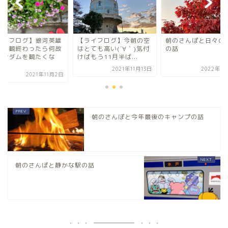
ライフログ】銀河英雄
【ライフログ】今朝の空
朝のさんぽと日々の
説を観終わったら何故
はとても高い(´∀｀)気付
の話
ガンダムを観たくな
けばもう11月半ば...
.
2021年11月13日
2022年1
2021年11月2日
朝のさんぽと今年最後のキャンプの話
朝のさんぽと静かな駅の話