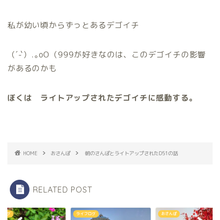
私が幼い頃からずっとあるデゴイチ
（´-`）.｡oO（999が好きなのは、このデゴイチの影響
があるのかも
ぼくは ライトアップされたデゴイチに感動する。
HOME
おさんぽ
朝のさんぽとライトアップされたD51の話
RELATED POST
フログ
ライフログ
おさんぽ