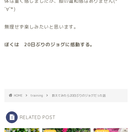
体は重く感じましたが、膝の違和感はありません(*
´∀`*)
無理せず楽しみたいと思います。
ぼくは 20日ぶりのジョグに感動する。
HOME
training
数えてみたら20日ぶりのジョグだった話
RELATED POST
んぽ
training
Road Bike