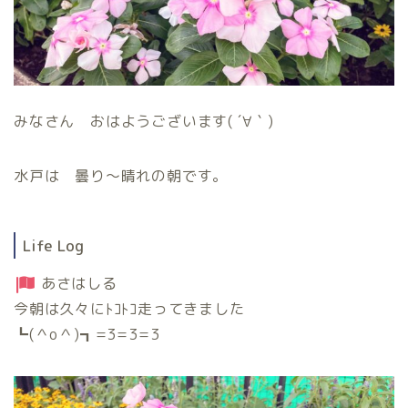
みなさん おはようございます( ´∀｀)
水戸は 曇り〜晴れの朝です。
Life Log
あさはしる
今朝は久々にﾄｺﾄｺ走ってきました
┗(＾o＾)┓=3=3=3