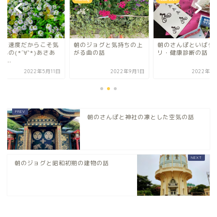
るく速度だからこそ気
朝のジョグと気持ちの上
朝のさんぽといばチ
もの(*´∀`*)あさあ
がる曲の話
リ・健康診断の話
λ...
2022年5月11日
2022年9月1日
2022年1
朝のさんぽと神社の凛とした空気の話
朝のジョグと昭和初期の建物の話