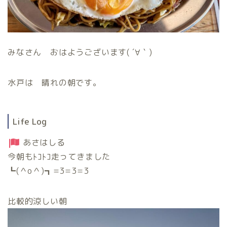
みなさん おはようございます( ´∀｀)
水戸は 晴れの朝です。
Life Log
あさはしる
今朝もﾄｺﾄｺ走ってきました
┗(＾o＾)┓=3=3=3
比較的涼しい朝