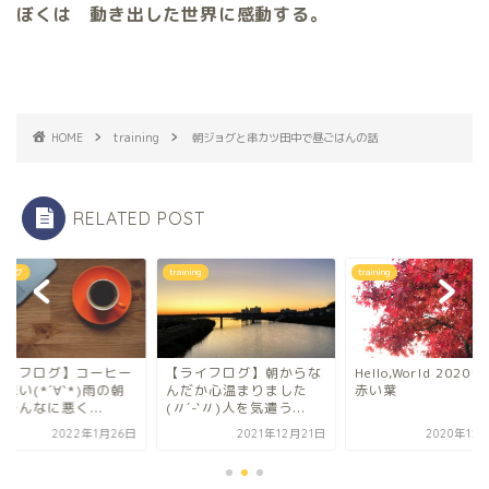
ぼくは 動き出した世界に感動する。
HOME
training
朝ジョグと串カツ田中で昼ごはんの話
RELATED POST
フログ
training
training
ライフログ】コーヒー
【ライフログ】朝からな
Hello,World 20201
味い(*´∀`*)雨の朝
んだか心温まりました
赤い葉
そんなに悪く...
(〃´-`〃)人を気遣う...
2022年1月26日
2021年12月21日
2020年12