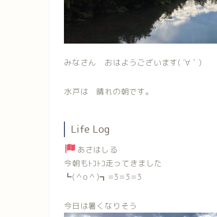
みなさん おはようございます( ´∀｀)
水戸は 晴れの朝です。
Life Log
あさはしる
今朝もﾄｺﾄｺ走ってきました
┗(＾o＾)┓=3=3=3
今日は暑くなりそう