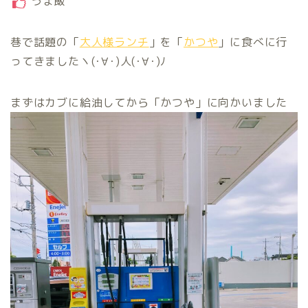
うま飯
巷で話題の「
大人様ランチ
」を「
かつや
」に食べに行
ってきましたヽ(･∀･)人(･∀･)ﾉ
まずはカブに給油してから「かつや」に向かいました