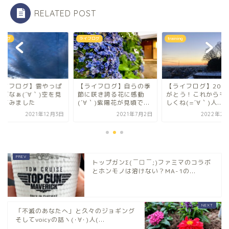
RELATED POST
イフログ
training
ライフログ
ライフログ】自らの季
【ライフログ】20年あり
【ライフログ】雲
に咲き誇る花に感動
がとう！これからもよろ
好きだなぁ(´∀｀)
´∀｀)紫陽花が見頃で...
しくね(=´∀｀)人...
上げてみました
2021年7月2日
2022年2月12日
2021年
トップガンΣ(￣□￣;)ファミマのコラボ
とホンモノは溶けない？MA-1の...
「不滅のあなたへ」と久々のジョギング
そしてvoicyの話ヽ(･∀･)人(...