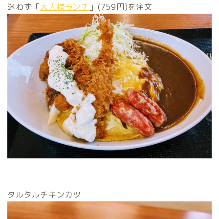
迷わず「
大人様ランチ
」(759円)を注文
タルタルチキンカツ