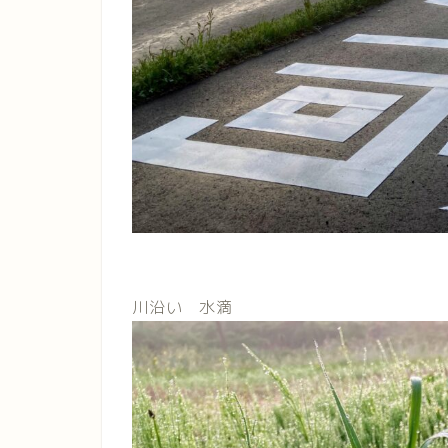
川沿い 水滴