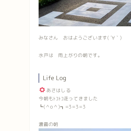
みなさん おはようございます( ´∀｀)
水戸は 雨上がりの朝です。
Life Log
あさはしる
今朝もﾄｺﾄｺ走ってきました
┗(＾o＾)┓=3=3=3
濃霧の朝