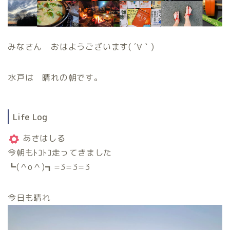
みなさん おはようございます( ´∀｀)
水戸は 晴れの朝です。
Life Log
あさはしる
今朝もﾄｺﾄｺ走ってきました
┗(＾o＾)┓=3=3=3
今日も晴れ