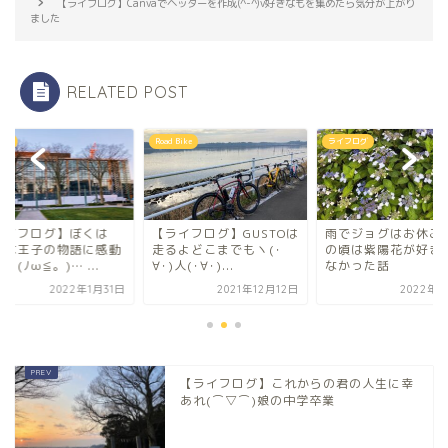
【ライフログ】Canvaでヘッダーを作成(^-^)v好きなもを集めたら気分が上がり
ました
RELATED POST
ning
Road Bike
ライフログ
ライフログ】ぼくは
【ライフログ】GUSTOは
雨でジョグはお休み 
さな王子の物語に感動
走るよどこまでもヽ(･
の頃は紫陽花が好き
。(ﾉω≦。)… ...
∀･)人(･∀･)...
なかった話
2022年1月31日
2021年12月12日
2022年6
【ライフログ】これからの君の人生に幸
あれ(⌒▽⌒)娘の中学卒業