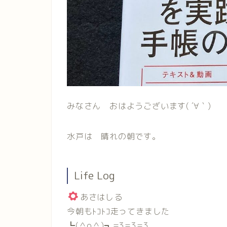
みなさん おはようございます( ´∀｀)
水戸は 晴れの朝です。
Life Log
あさはしる
今朝もﾄｺﾄｺ走ってきました
┗(＾o＾)┓=3=3=3