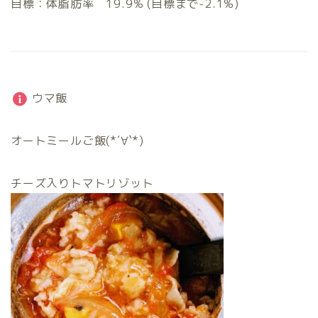
目標：体脂肪率 19.9% (目標まで-2.1%)
ウマ飯
オートミールご飯(*´∀`*)
チーズ入りトマトリゾット