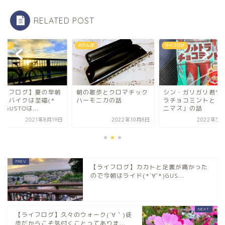
RELATED POST
んぽ
ライフログ
ライフログ
の散歩とクロマチック
シン・ガリガリ君ウルト
【ライフログ】夏の
ーモニカの話
ラチョコミントと「アノ
ロードバイクは至福(
ニマス」の話
´∀`*)GUSTOは...
2022年10月8日
2022年5月22日
2021年8
【ライフログ】カカトと足裏が痛かった
ので今朝はライド(*´∀`*)GUS...
【ライフログ】久々のウォーク(´∀｀)徒
歩だからこそ気付くことってありま...