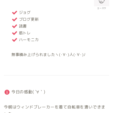
エースケ
ジョグ
ブログ更新
読書
筋トレ
ハーモニカ
無事積み上げられましたヽ(･∀･)人(･∀･)ﾉ
今日の感動( ´∀｀)
今朝はウィンドブレーカーを着て自転車を漕いできま