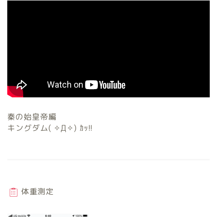
秦の始皇帝編
キングダム( ✧Д✧) ｶｯ!!
体重測定