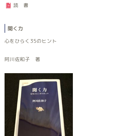
読 書
聞く力
心をひらく35のヒント
阿川佐和子 著