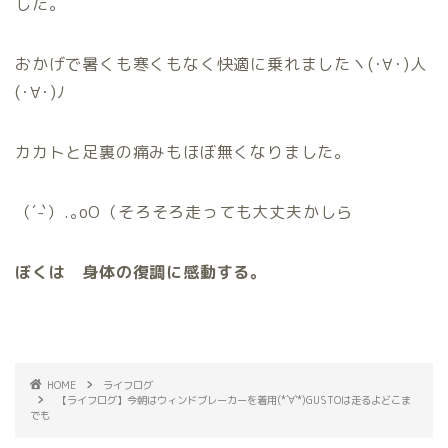
した。
おかげで暑くも寒くもなく快適に乗れましたヽ(･∀･)人
(･∀･)ﾉ
カカトと足裏の痛みもほぼ無くなりました。
（´-`）.｡oO（そろそろ走っても大丈夫かしら
ぼくは 身体の復調に感動する。
HOME
ライフログ
【ライフログ】今朝はウィンドブレーカーを着用(*´∀`*)GUSTOは走るよどこま
でも