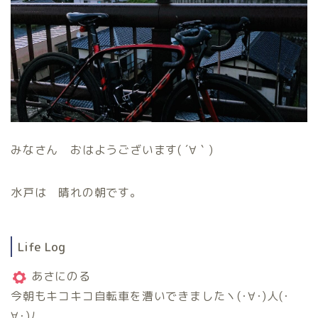
みなさん おはようございます( ´∀｀)
水戸は 晴れの朝です。
Life Log
あさにのる
今朝もキコキコ自転車を漕いできましたヽ(･∀･)人(･
∀･)ﾉ