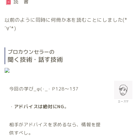
読 書
以前のように同時に何冊か本を読むことにしました(*
´∀`*)
プロカウンセラーの
聞く技術・話す技術
今回の学び_φ(･_･ P128〜137
エースケ
・
アドバイスは絶対にNG
。
相手がアドバイスを求めるなら、情報を提
供すべし。