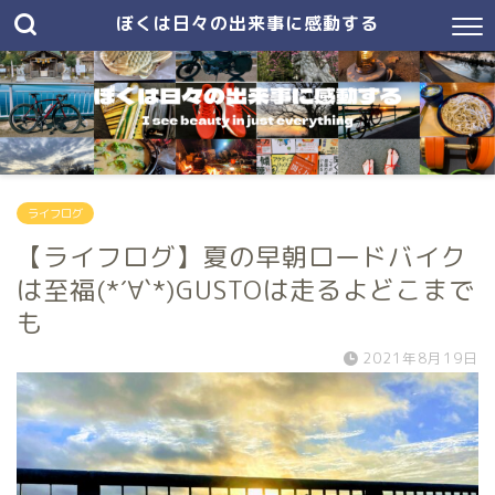
ぼくは日々の出来事に感動する
ライフログ
【ライフログ】夏の早朝ロードバイク
は至福(*´∀`*)GUSTOは走るよどこまで
も
2021年8月19日