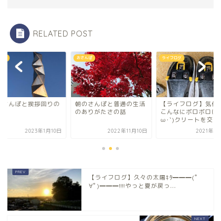
RELATED POST
んぽ
おさんぽ
ライフログ
のさんぽと挨拶回りの
朝のさんぽと普通の生活
【ライフログ】気付
のありがたさの話
こんなにボロボロに(´
ω･`)クリートを交...
2023年1月10日
2022年11月10日
2021年1
【ライフログ】久々の太陽ｷﾀ━━━(ﾟ
∀ﾟ)━━━!!!!やっと夏が戻っ...