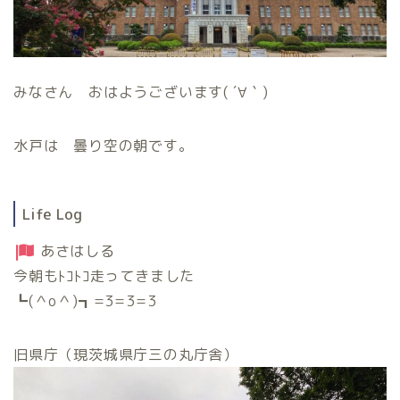
みなさん おはようございます( ´∀｀)
水戸は 曇り空の朝です。
Life Log
あさはしる
今朝もﾄｺﾄｺ走ってきました
┗(＾o＾)┓=3=3=3
旧県庁（現茨城県庁三の丸庁舎）