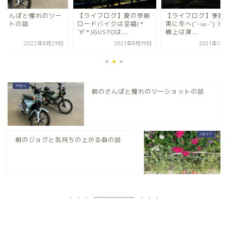
のさんぽと憧れのツー
【ライフログ】夏の早朝
【ライフログ】季節
ョットの話
ロードバイクは至福(*
実に冬へ(´-ω-`) ｼﾐｼ
´∀`*)GUSTOは...
橋上は凍...
2022年8月29日
2021年8月19日
2021年12
朝のさんぽと憧れのツーショットの話
朝のジョグと気持ちの上がる曲の話