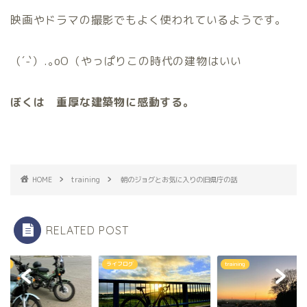
映画やドラマの撮影でもよく使われているようです。
（´-`）.｡oO（やっぱりこの時代の建物はいい
ぼくは 重厚な建築物に感動する。
HOME
training
朝のジョグとお気に入りの旧県庁の話
RELATED POST
んぽ
ライフログ
training