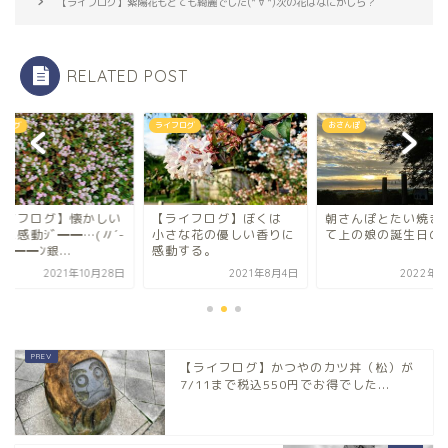
【ライフログ】紫陽花もとても綺麗でした(*´∀`*)次の花はなにかしら？
RELATED POST
フログ
ライフログ
おさんぽ
ライフログ】懐かしい
【ライフログ】ぼくは
朝さんぽとたい焼き 
に感動ｼﾞ━━…(〃´-
小さな花の優しい香りに
て上の娘の誕生日の
)…━━ﾝ銀...
感動する。
2021年10月28日
2021年8月4日
2022年7
【ライフログ】かつやのカツ丼（松）が
7/11まで税込550円でお得でした...