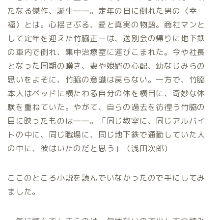
たなる傑作、誕生――。定年の日に倒れた男の〈幸
福〉とは。心揺さぶる、愛と真実の物語。商社マンと
して定年を迎えた竹脇正一は、送別会の帰りに地下鉄
の車内で倒れ、集中治療室に運びこまれた。今や社長
となった同期の嘆き、妻や娘婿の心配、幼なじみらの
思いをよそに、竹脇の意識は戻らない。一方で、竹脇
本人はベッドに横たわる自分の体を横目に、奇妙な体
験を重ねていた。やがて、自らの過去を彷徨う竹脇の
目に映ったものは――。「同じ教室に、同じアルバイ
トの中に、同じ職場に、同じ地下鉄で通勤していた人
の中に、彼はいたのだと思う」（浅田次郎）
ここのところ小説を読んでいなかったので手にしてみ
ました。