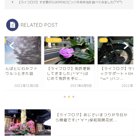
【ライフログ】すき家のSUKIMIXビビンバ牛丼弁当を食べてみました(*´∀`*)
RELATED POST
んぽ
ライフログ
カブ
のさんぽとにわかファ
【ライフログ】免許更新
【ライフログ】サド
でもウルっときた話
してきました(*´∀`*)は
ックサポート＋DHS-
じめて免許を手に...
^ω^ )ハン...
2022年12月2日
2021年6月9日
2022年3
【ライフログ】あじさいまつりが今日か
ら開催です(*´∀`*)保和苑開花状...