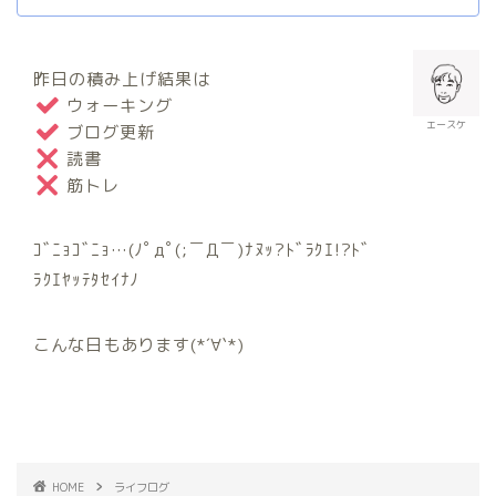
昨日の積み上げ結果は
ウォーキング
エースケ
ブログ更新
読書
筋トレ
ｺﾞﾆｮｺﾞﾆｮ…(ﾉﾟдﾟ(;￣Д￣)ﾅﾇｯ?ﾄﾞﾗｸｴ!?ﾄﾞ
ﾗｸｴﾔｯﾃﾀｾｲﾅﾉ
こんな日もあります(*´∀`*)
HOME
ライフログ