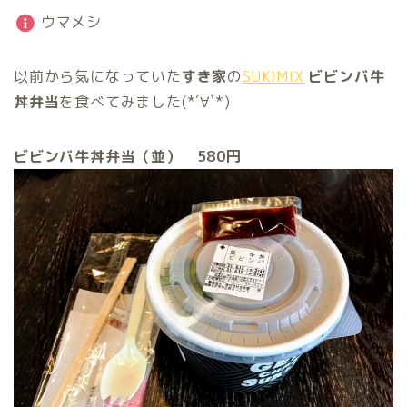
ウマメシ
以前から気になっていた
すき家
の
SUKIMIX
ビビンバ牛
丼弁当
を食べてみました(*´∀`*)
ビビンバ牛丼弁当（並） 580円