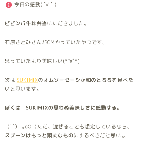
今日の感動( ´∀｀)
ビビンバ牛丼弁当
いただきました。
石原さとみさんがCMやっていたやつです。
思っていたより美味しい(*´∀`*)
次は
SUKIMIX
の
オムソーセージ
か
和のとろろ
を食べた
いと思います。
ぼくは SUKIMIXの思わぬ美味しさに
感動する。
（´-`）.｡oO（ただ、混ぜることも想定しているなら、
スプーンはもっと頑丈なもの
にするべきだと思いま